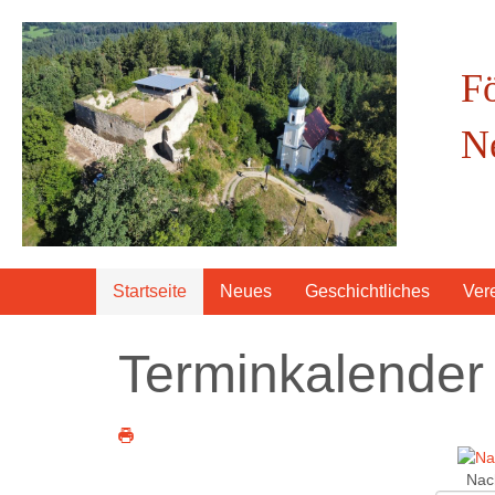
F
N
Startseite
Neues
Geschichtliches
Ver
Terminkalender
Nac