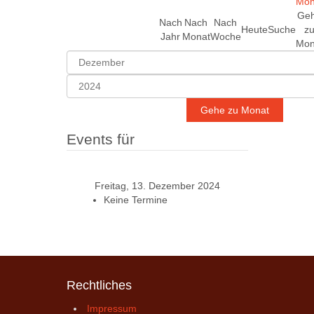
Ge
Nach
Nach
Nach
Heute
Suche
z
Jahr
Monat
Woche
Mon
Gehe zu Monat
Events für
Freitag, 13. Dezember 2024
Keine Termine
Rechtliches
Impressum