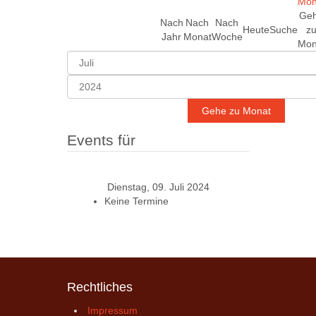
Ge
Nach
Nach
Nach
Heute
Suche
z
Jahr
Monat
Woche
Mon
Gehe zu Monat
Events für
Dienstag, 09. Juli 2024
Keine Termine
Rechtliches
Impressum