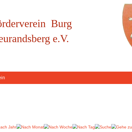
örderverein Burg
eurandsberg e.V.
ein