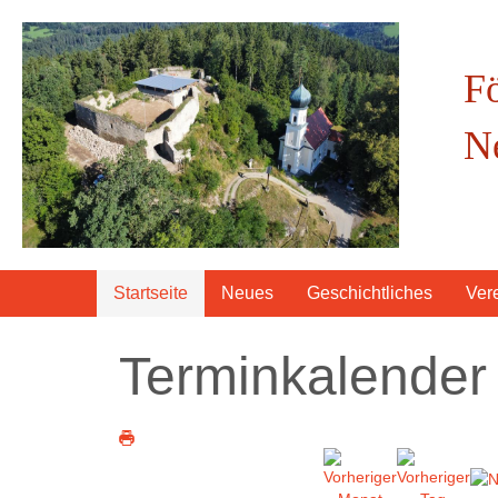
F
N
Startseite
Neues
Geschichtliches
Ver
Terminkalender