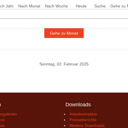
ch Jahr
Nach Monat
Nach Woche
Heute
Suche
Gehe zu 
Gehe zu Monat
Sonntag, 02. Februar 2025
n
Downloads
ergalerien
Arbeitseinsätze
eos
Presseberichte
ios
Weitere Downloads