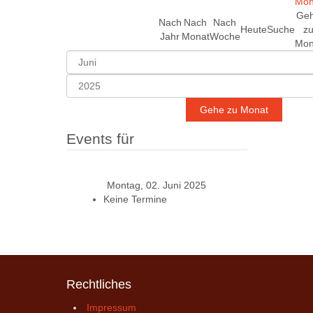
Ge
Nach
Nach
Nach
Heute
Suche
z
Jahr
Monat
Woche
Mon
Gehe zu Monat
Events für
Montag, 02. Juni 2025
Keine Termine
Rechtliches
Impressum