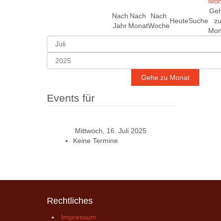
Ge
Nach
Nach
Nach
Heute
Suche
z
Jahr
Monat
Woche
Mon
Gehe zu Monat
Events für
Mittwoch, 16. Juli 2025
Keine Termine
Rechtliches
Impressum