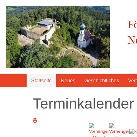
F
N
Startseite
Neues
Geschichtliches
Ver
Terminkalender