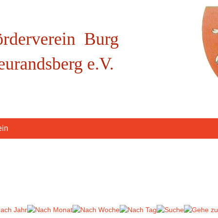
örderverein Burg
eurandsberg e.V.
ein