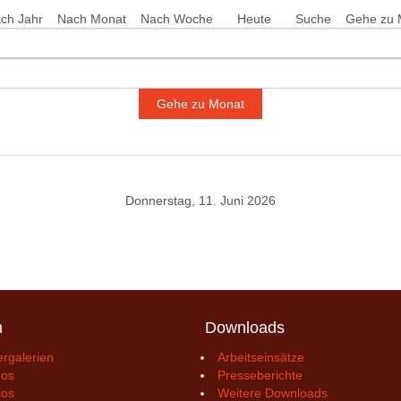
ch Jahr
Nach Monat
Nach Woche
Heute
Suche
Gehe zu 
Gehe zu Monat
Donnerstag, 11. Juni 2026
n
Downloads
ergalerien
Arbeitseinsätze
eos
Presseberichte
ios
Weitere Downloads