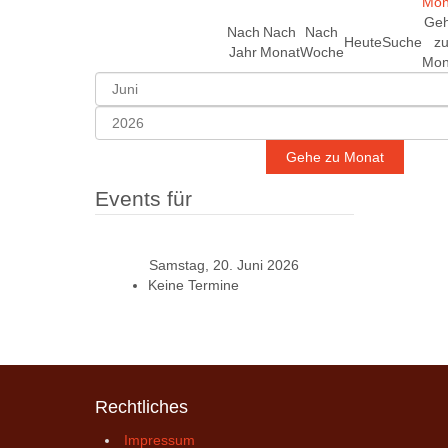
Ge
Nach
Nach
Nach
Heute
Suche
z
Jahr
Monat
Woche
Mon
Gehe zu Monat
Events für
Samstag, 20. Juni 2026
Keine Termine
Rechtliches
Impressum