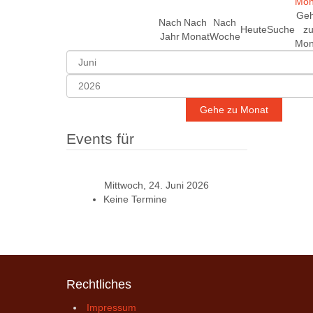
Ge
Nach
Nach
Nach
Heute
Suche
z
Jahr
Monat
Woche
Mon
Gehe zu Monat
Events für
Mittwoch, 24. Juni 2026
Keine Termine
Rechtliches
Impressum