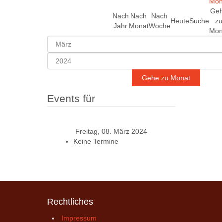
Ge
Nach
Nach
Nach
Heute
Suche
z
Jahr
Monat
Woche
Mon
Gehe zu Monat
Events für
Freitag, 08. März 2024
Keine Termine
Rechtliches
Impressum