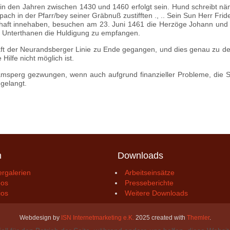
n den Jahren zwi­schen 1430 und 1460 erfolgt sein. Hund schreibt nä
 in der Pfarr/bey seiner Gräbnuß zustifften ., .. Sein Sun Herr Fride
chaft innehaben, besuchen am 23. Juni 1461 die Herzöge Johann und
en Unterthanen die Huldigung zu empfangen.
haft der Neurandsberger Linie zu Ende gegangen, und dies genau zu de
ilfe nicht möglich ist.
 Ramsperg gezwungen, wenn auch aufgrund finanzieller Probleme, die 
 gelangt.
n
Downloads
ergalerien
Arbeitseinsätze
eos
Presseberichte
ios
Weitere Downloads
Webdesign by
ISN Internetmarketing e.K.
2025 created with
Themler
.