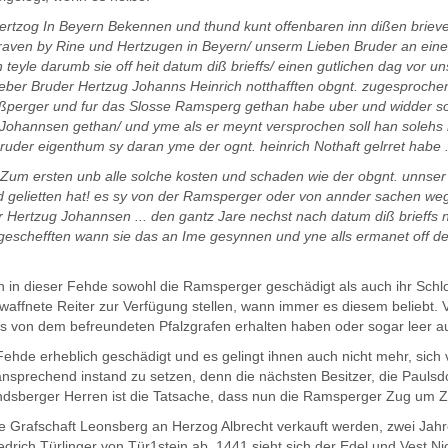
Hertzog In Beyern Beken­nen und thund kunt offenbaren inn dißen bri
a­ven by Rine und Hertzugen in Beyern/ unserm Lieben Bruder an ein
yle darumb sie off heit datum diß brieffs/ einen gutlichen dag vor uns/
ieber Bruder Hertzug Johanns Heinrich notthafften obgnt. zugesproche
amßperger und fur das Slosse Ramsperg gethan habe uber und widder so
Johannsen gethan/ und yme als er meynt versprochen soll han solehs
uder eigenthum sy daran yme der ognt. heinrich Nothaft gelrret habe .
 Zum ersten unb alle sol­che kosten und schaden wie der obgnt. unnser
 gelietten hat! es sy von der Ramsperger oder von annder sachen wege
r Hertzug Johannsen ... den gantz Jare nechst nach datum diß brieffs
d geschefften wann sie das an Ime gesynnen und yne alls ermanet off 
ch in dieser Fehde sowohl die Ramsperger geschädigt als auch ihr Schlos
affnete Reiter zur Verfügung stellen, wann immer es diesem beliebt. 
eits von dem befreundeten Pfalzgrafen erhalten haben oder sogar leer 
ehde erheblich geschädigt und es gelingt ihnen auch nicht mehr, sich
r ansprechend instand zu setzen, denn die nächsten Besitzer, die Pauls
trandsberger Herren ist die Tatsache, dass nun die Ramsperger Zug um 
ie Grafschaft Leonsberg an Herzog Albrecht verkauft werden, zwei Jahre
drich Türlinger von Tür1stein ab. 1441 sieht sich der Edel und Vest N