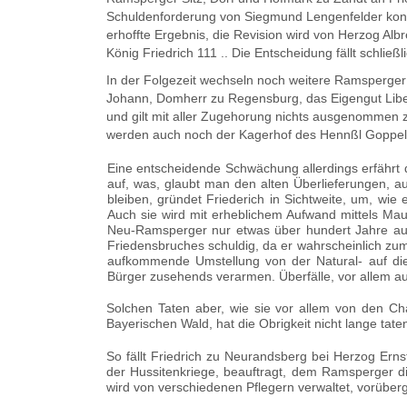
Schuldenforde­rung von Siegmund Lengenfelder kon­fro
erhoffte Ergebnis, die Revisi­on wird von Herzog A
König Fried­rich 111 .. Die Entscheidung fällt schl
In der Folgezeit wechseln noch weitere Ramsperger 
Johann, Domherr zu Regensburg, das Eigengut Lib
und gilt mit aller Zugeho­rung nichts ausgenomme
werden auch noch der Kagerhof des Hennßl Goppel, G
Eine entscheidende Schwächung aller­dings erfährt d
auf, was, glaubt man den alten Überlieferungen, au
bleiben, gründet Friederich in Sichtweite, um, wi
Auch sie wird mit erheblichem Aufwand mittels Mau
Neu-Ramsperger nur etwas über hundert Jahre auf 
Friedensbruches schuldig, da er wahrscheinlich zum
aufkommende Umstellung von der Natural- auf die G
Bürger zusehends verarmen. Überfälle, vor allem auf
Solchen Taten aber, wie sie vor allem von den Ch
Bayerischen Wald, hat die Obrigkeit nicht lange tat
So fällt Friedrich zu Neurandsberg bei Herzog Ern
der Hussitenkriege, beauftragt, dem Ramsperger di
wird von verschiedenen Pflegern ver­waltet, vorübe