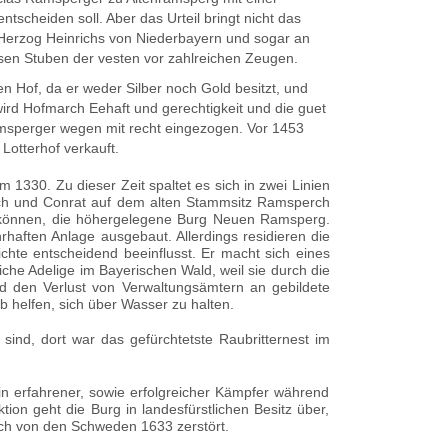
­scheiden soll. Aber das Urteil bringt nicht das
t Herzog Heinrichs von Niederbayern und sogar an
ossen Stuben der vesten vor zahlreichen Zeugen.
 Hof, da er weder Silber noch Gold besitzt, und
ird Hofmarch Eehaft und gerechtigkeit und die guet
msperger wegen mit recht eingezogen. Vor 1453
Lotterhof verkauft.
 1330. Zu dieser Zeit spaltet es sich in zwei Linien
inrich und Conrat auf dem alten Stammsitz Ramsperch
zu können, die höhergele­gene Burg Neuen Ramsperg.
haften Anlage ausgebaut. Allerdings residieren die
hte entscheidend beeinflusst. Er macht sich eines
che Adelige im Bayerischen Wald, weil sie durch die
nd den Verlust von Ver­waltungsämtern an gebildete
b helfen, sich über Wasser zu halten.
ind, dort war das gefürchtetste Raubritternest im
in erfahrener, sowie erfolgreicher Kämpfer während
on geht die Burg in landesfürstlichen Besitz über,
lich von den Schweden 1633 zerstört.