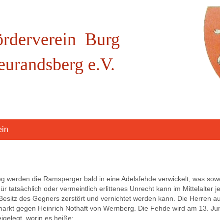
örderverein Burg
eurandsberg e.V.
ein
 werden die Ramsperger bald in eine Adelsfehde verwickelt, was sowo
ür tatsächlich oder ver­meintlich erlittenes Unrecht kann im Mittelalt
Besitz des Gegners zerstört und ver­nichtet werden kann. Die Herren au
kt gegen Heinrich Nothaft von Wernberg. Die Fehde wird am 13. Juni 
ge­legt, worin es heiße: