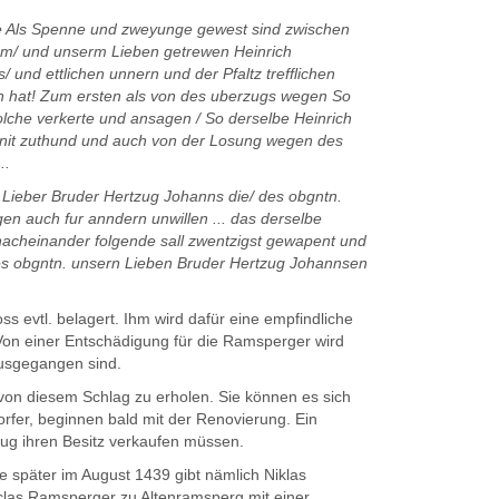
eve Als Spenne und zweyunge gewest sind zwischen
em/ und unserm Lieben getrewen Heinrich
 und ettlichen unnern und der Pfaltz trefflichen
n hat! Zum ersten als von des uberzugs we­gen So
lche verkerte und an­sagen / So derselbe Heinrich
 nit zuthund und auch von der Losung wegen des
..
 Lieber Bruder Hertzug Jo­hanns die/ des obgntn.
n auch fur anndern unwillen ... das derselbe
 nacheinander folgende sall zwentzigst gewapent und
des obgntn. unsern Lieben Bruder Hertzug Johannsen
s evtl. belagert. Ihm wird dafür eine empfindliche
Von einer Entschädigung für die Ramsperger wird
ausgegangen sind.
 von diesem Schlag zu erholen. Sie können es sich
dorfer, beginnen bald mit der Renovierung. Ein
Zug ihren Besitz verkaufen müssen.
 später im August 1439 gibt näm­lich Niklas
iclas Ramsperger zu Altenramsperg mit einer