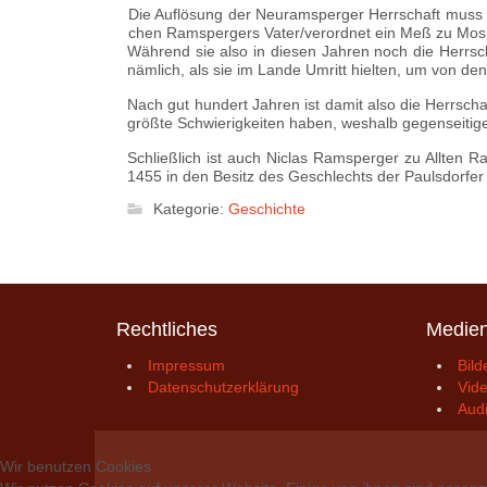
Die Auflösung der Neuramsperger Herrschaft muss i
chen Ramspergers Vater/verordnet ein Meß zu Mospach
Während sie also in diesen Jahren noch die Herrs
nämlich, als sie im Lande Umritt hielten, um von d
Nach gut hundert Jahren ist damit also die Herrsc
größte Schwierigkeiten haben, weshalb gegenseitige H
Schließlich ist auch Niclas Ramsperger zu Allten
1455 in den Besitz des Geschlechts der Paulsdorfer
Kategorie:
Geschichte
Rechtliches
Medie
Impressum
Bild
Datenschutzerklärung
Vid
Aud
Wir benutzen Cookies