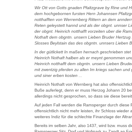
Wir Ott von Gotts gnaden Pfaltzgrave by Rine und 
dem hochgebornen fursten Hern Johannsen Pfaltzgr
notthafften von Werremberg Rittern an dem anndern te
Reten geleystett hannd und als der obgnt. unnser L
der obgnt. Heinrich notthafft vorzeiten uber die R
Nothaft dem obgntn. unsern Lieben Bruder Hertzug 
Slosses Beylstain das des obgntn. unnsers Lieben Br
In der gütlickett In maßen hernach geschrieben stet
Heinrich Nothaft halben als er meynt genommen und
Heinrich notthafft dem obgntn. unsern Lieben Brude
mit zwentzig pferden zu allen Im kriegs sachen un
und siner erben kosten ...
Heinrich Nothaft von Wernberg hat also offensichtli
Buße auferlegt, denn er muss Herzog Johann 20 bew
allerdings nicht ge­sprochen, so dass sie diese ber
Auf jeden Fall werden die Ramsperger durch diese F
offensichtlich nicht mehr leisten, ihr Schloss wiede
weiteres Indiz für die schlechte Finanzlage der Al
Bereits im selben Jahr, also 1437, wird bzw. muss d
Ramsperger Sitz, Dorf und Hofmark zu Zandt an Frie