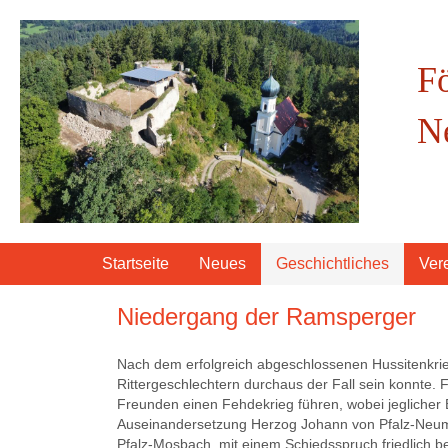
F
N
Startseite
Neues
Geschichtliches
Ver
Niedergang der Ramsperger
Nach dem erfolgreich abgeschlossenen Hussitenkrieg
Rittergeschlechtern durchaus der Fall sein konnte. F
Freunden ei­nen Fehdekrieg führen, wobei jeglicher 
Auseinandersetzung Herzog Johann von Pfalz-Neumar
Pfalz-Mosbach, mit einem Schiedsspruch friedlich bei