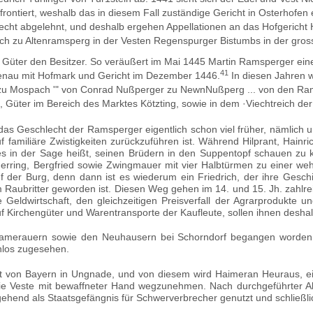
ntiert, weshalb das in diesem Fall zuständige Gericht in Osterhofen ent
lbrecht abgelehnt, und deshalb ergehen Appellationen an das Hofgerich
ieß­lich zu Altenramsperg in der Vesten Regenspurger Bistumbs in der gr
Güter den Besitzer. So veräußert im Mai 1445 Martin Ramsperger einen
41
enau mit Hofmark und Gericht im Dezember 1446.
In diesen Jahren w
n zu Mospach '" von Conrad Nußperger zu NewnNußperg ... von den Ra
üter im Bereich des Marktes Kötzting, sowie in dem ·Viechtreich der 
as Geschlecht der Ramsperger eigentlich schon viel frü­her, nämlich um
f familiäre Zwistigkeiten zurückzufüh­ren ist. Während Hilprant, Ha
e es in der Sage heißt, seinen Brüdern in den Suppen­topf schauen 
erring, Bergfried sowie Zwingmauer mit vier Halbtürmen zu einer wehr
der Burg, denn dann ist es wiederum ein Friedrich, der ihre Geschic
 Raubritter geworden ist. Diesen Weg gehen im 14. und 15. Jh. zahlrei
eldwirtschaft, den gleichzeitigen Preisverfall der Ag­rarprodukte u
 Kirchengüter und Waren­transporte der Kaufleute, sollen ihnen deshal
amerauern sowie den Neu­hausern bei Schorndorf begangen wor­den s
enlos zugesehen.
st von Bayern in Ungnade, und von diesem wird Haimeran Heu­raus, e
e Veste mit bewaffneter Hand wegzunehmen. Nach durchgeführter Akti
rgehend als Staatsge­fängnis für Schwerverbrecher genutzt und schließ