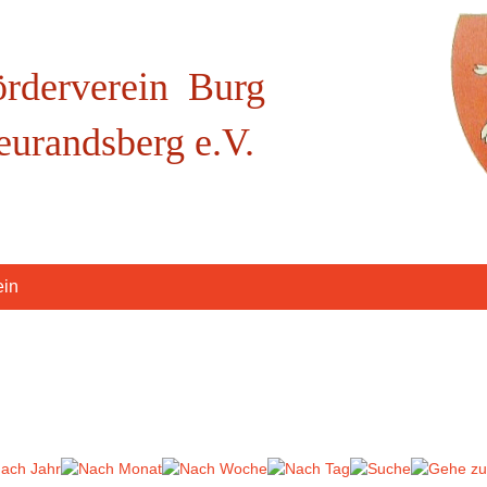
örderverein Burg
eurandsberg e.V.
ein