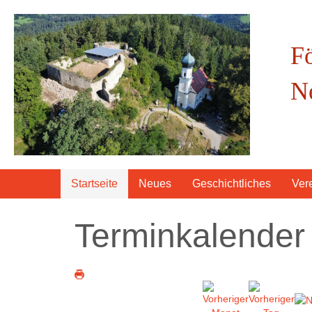
F
N
Startseite
Neues
Geschichtliches
Ver
Terminkalender