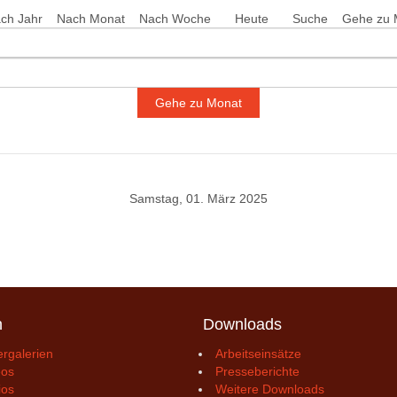
ch Jahr
Nach Monat
Nach Woche
Heute
Suche
Gehe zu 
Gehe zu Monat
Samstag, 01. März 2025
n
Downloads
ergalerien
Arbeitseinsätze
eos
Presseberichte
ios
Weitere Downloads