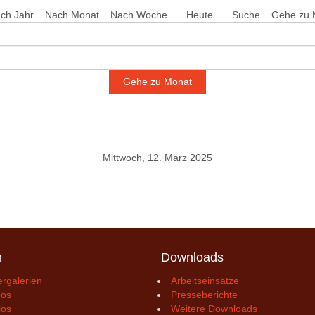
ch Jahr
Nach Monat
Nach Woche
Heute
Suche
Gehe zu 
Gehe zu Monat
Mittwoch, 12. März 2025
n
Downloads
ergalerien
Arbeitseinsätze
eos
Presseberichte
ios
Weitere Downloads