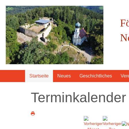
F
N
Startseite
Neues
Geschichtliches
Ver
Terminkalender