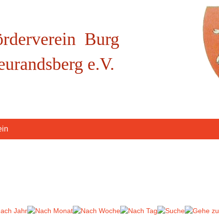
örderverein Burg
eurandsberg e.V.
ein