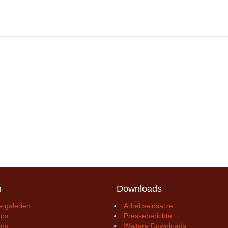
n
Downloads
ergalerien
Arbeitseinsätze
eos
Presseberichte
ios
Weitere Downloads