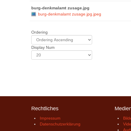
burg-denkmalamt zusage.jpg
burg-denkmalamt zusage.jpg.jpeg
Ordering
Display Num
Rechtliches
Medie
Impressum
Bild
Datenschutzerklärung
Vid
Aud