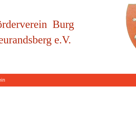
örderverein Burg
eurandsberg e.V.
ein