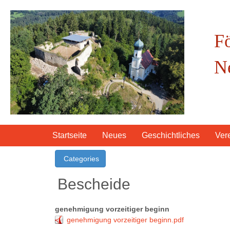
F
N
Startseite
Neues
Geschichtliches
Ver
Categories
Bescheide
genehmigung vorzeitiger beginn
genehmigung vorzeitiger beginn.pdf