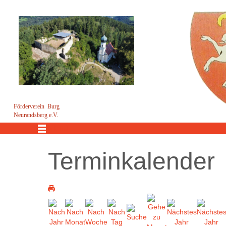
Förderverein Burg
Neurandsberg e.V.
Menü
Terminkalender