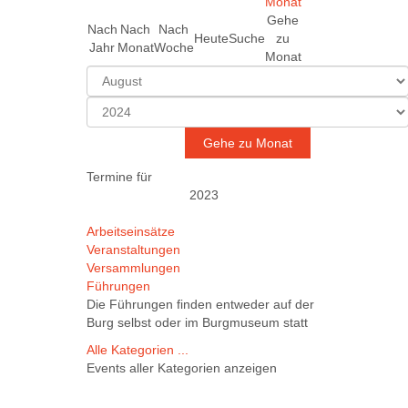
Gehe
Nach
Nach
Nach
Heute
Suche
zu
Jahr
Monat
Woche
Monat
Gehe zu Monat
Termine für
2023
Limite
Arbeitseinsätze
der
Veranstaltungen
Paginierungsliste
Versammlungen
Führungen
Die Führungen finden entweder auf der
Burg selbst oder im Burgmuseum statt
Alle Kategorien ...
Events aller Kategorien anzeigen