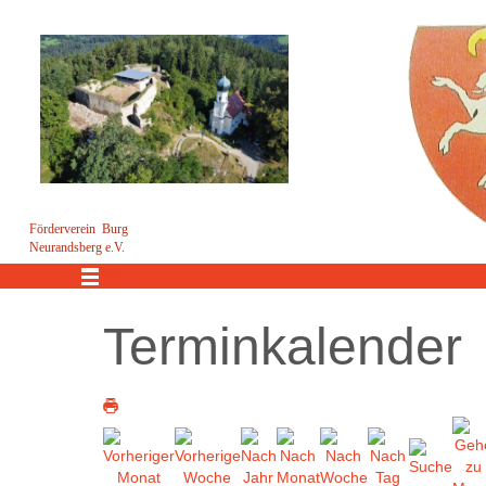
Förderverein Burg
Neurandsberg e.V.
Menü
Terminkalender