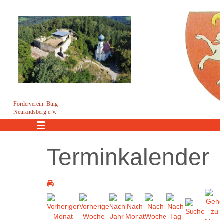
Förderverein Burg
Neurandsberg e.V.
Menü
Terminkalender