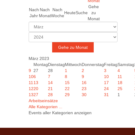
Gehe
Nach
Nach
Nach
Heute
Suche
zu
Jahr
Monat
Woche
Monat
Gehe zu Monat
März 2023
Montag
Dienstag
Mittwoch
Donnerstag
Freitag
Samstag
9
27
28
1
2
3
4
10
6
7
8
9
10
11
11
13
14
15
16
17
18
12
20
21
22
23
24
25
13
27
28
29
30
31
1
Arbeitseinsätze
Alle Kategorien ...
Events aller Kategorien anzeigen