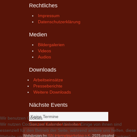
Rechtliches
Impressum
Datenschutzerklärung
Medien
Bildergalerien
Videos
Audios
Downloads
Arbeitseinsätze
Presseberichte
Weitere Downloads
Nächste Events
Keine Termine
Wir benutzen Cookies
Ganzen Kalender ansehen
Wir nutzen Cookies auf unserer Website. Einige von ihnen sind
essenziell für den Betrieb der Seite, während andere uns helfen, diese
Webdesign by
ISN Internetmarketing e.K.
2025 created
Website und die Nutzererfahrung zu verbessern (Tracking Cookies).