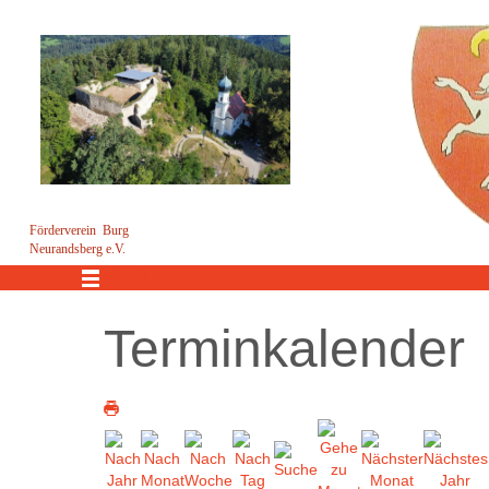
Förderverein Burg
Neurandsberg e.V.
Menü
Terminkalender