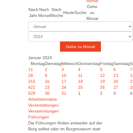
Gehe
Nach
Nach
Nach
Heute
Suche
zu
Jahr
Monat
Woche
Monat
Gehe zu Monat
Januar 2024
Montag
Dienstag
Mittwoch
Donnerstag
Freitag
Samstag
S
1
1
2
3
4
5
6
7
2
8
9
10
11
12
13
1
3
15
16
17
18
19
20
2
4
22
23
24
25
26
27
2
5
29
30
31
1
2
3
4
Arbeitseinsätze
Veranstaltungen
Versammlungen
Führungen
Die Führungen finden entweder auf der
Burg selbst oder im Burgmuseum statt