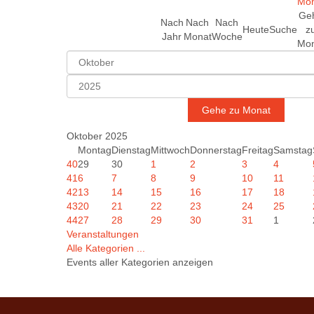
Ge
Nach
Nach
Nach
Heute
Suche
z
Jahr
Monat
Woche
Mon
Gehe zu Monat
Oktober 2025
Montag
Dienstag
Mittwoch
Donnerstag
Freitag
Samstag
40
29
30
1
2
3
4
41
6
7
8
9
10
11
42
13
14
15
16
17
18
43
20
21
22
23
24
25
44
27
28
29
30
31
1
Veranstaltungen
Alle Kategorien ...
Events aller Kategorien anzeigen