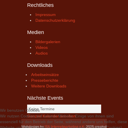
Rechtliches
Impressum
Datenschutzerklärung
Medien
Bildergalerien
Videos
Audios
Downloads
Arbeitseinsätze
Presseberichte
Weitere Downloads
Nächste Events
Keine Termine
Wir benutzen Cookies
Ganzen Kalender ansehen
Wir nutzen Cookies auf unserer Website. Einige von ihnen sind
essenziell für den Betrieb der Seite, während andere uns helfen, diese
Webdesign by
ISN Internetmarketing e.K.
2025 created
Website und die Nutzererfahrung zu verbessern (Tracking Cookies).