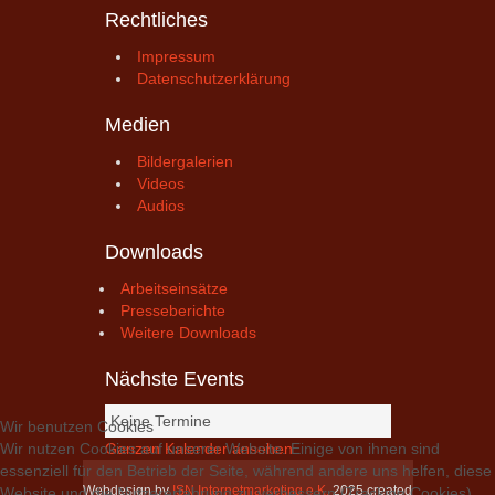
Rechtliches
Impressum
Datenschutzerklärung
Medien
Bildergalerien
Videos
Audios
Downloads
Arbeitseinsätze
Presseberichte
Weitere Downloads
Nächste Events
Keine Termine
Wir benutzen Cookies
Ganzen Kalender ansehen
Wir nutzen Cookies auf unserer Website. Einige von ihnen sind
essenziell für den Betrieb der Seite, während andere uns helfen, diese
Webdesign by
ISN Internetmarketing e.K.
2025 created
Website und die Nutzererfahrung zu verbessern (Tracking Cookies).