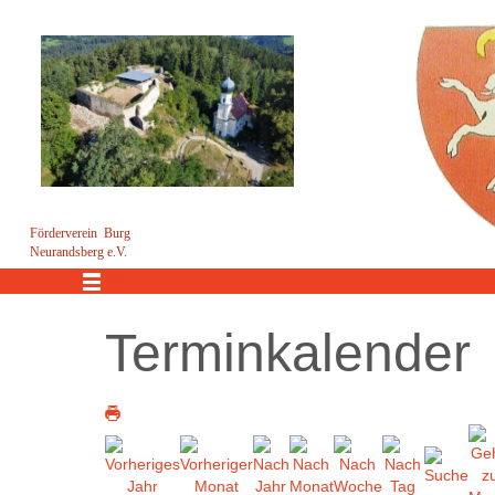
Förderverein Burg
Neurandsberg e.V.
Menü
Terminkalender