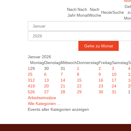
Ge
Nach
Nach
Nach
Heute
Suche
z
Jahr
Monat
Woche
Mon
Gehe zu Monat
Januar 2026
Montag
Dienstag
Mittwoch
Donnerstag
Freitag
Samstag
S
1
29
30
31
1
2
3
4
2
5
6
7
8
9
10
1
3
12
13
14
15
16
17
1
4
19
20
21
22
23
24
2
5
26
27
28
29
30
31
1
Arbeitseinsätze
Alle Kategorien ...
Events aller Kategorien anzeigen