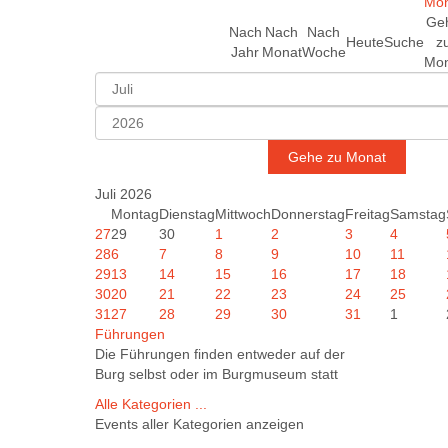
Ge
Nach
Nach
Nach
Heute
Suche
z
Jahr
Monat
Woche
Mon
Gehe zu Monat
Juli 2026
Montag
Dienstag
Mittwoch
Donnerstag
Freitag
Samstag
27
29
30
1
2
3
4
28
6
7
8
9
10
11
29
13
14
15
16
17
18
30
20
21
22
23
24
25
31
27
28
29
30
31
1
Führungen
Die Führungen finden entweder auf der
Burg selbst oder im Burgmuseum statt
Alle Kategorien ...
Events aller Kategorien anzeigen